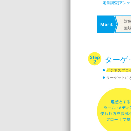
定量調査(アン
対
無
ターゲ
ビジネスプロ
ターゲットに