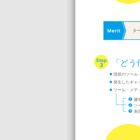
タ
「どう
現状のツール
発生したギャ
ツール・メデ
優
ツ
表