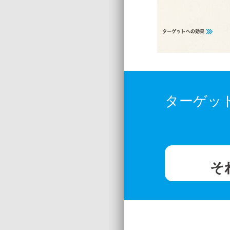
ターゲッ
そ