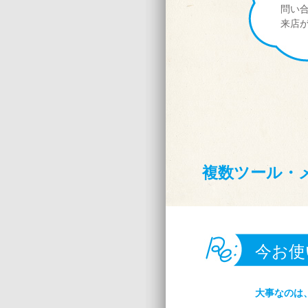
問い
来店
複数ツール・
今お使
大事なのは