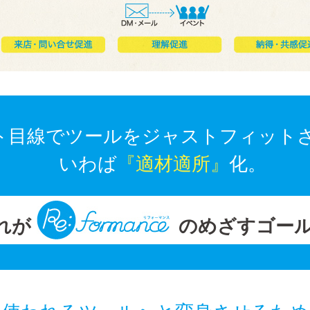
ト目線でツールをジャストフィット
いわば
『適材適所』
化。
れが
のめざすゴー